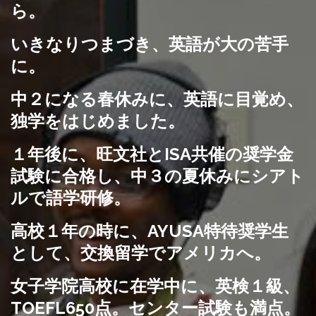
ら。
いきなりつまづき、英語が大の苦手
に。
中２になる春休みに、英語に目覚め、
独学をはじめました。
１年後に、旺文社とISA共催の奨学金
試験に合格し、中３の夏休みにシアト
ルで語学研修。
高校１年の時に、AYUSA特待奨学生
として、交換留学でアメリカへ。
女子学院高校に在学中に、英検１級、
TOEFL650点。センター試験も満点。