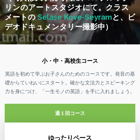
リンのアートスタジオにて。クラス
メートの
Selase Kove-Seyram
と、ビ
デオドキュメンタリー撮影中）
小・中・高校生コース
英語を初めて学ぶお子さんのためのコースです。発音の基
礎からていねいにスタート。確かな文法力とスピーキング
力を身につけ、「一生モノの英語」を手に入れましょう。
週１回コース
ゆったりペース