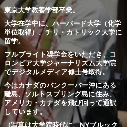
東京大学教養学部卒業。
大学在学中に、ハーバード大学（化学
単位取得）、チリ・カトリック大学に
留学。
フルブライト奨学金をいただき、コ
ロンビア大学ジャーナリズム大学院
でデジタルメディア修士号取得。
今はカナダのバンクーバー沖にある
離島、ソルトスプリング島に住み、
アメリカ・カナダを飛び回って通訳
しています。
（写真は大学院時代に、NYブルック